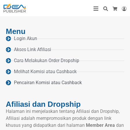
Search
L
Cart
Menu
Login Akun
Akses Link Afiliasi
Cara Melakukan Order Dropship
Melihat Komisi atau Cashback
Pencairan Komisi atau Cashback
Afiliasi dan Dropship
Halaman ini menjelaskan tentang Afiliasi dan Dropship,
Afiliasi adalah mempromosikan produk dengan link
khusus yang didapatkan dari halaman
Member Area
dan